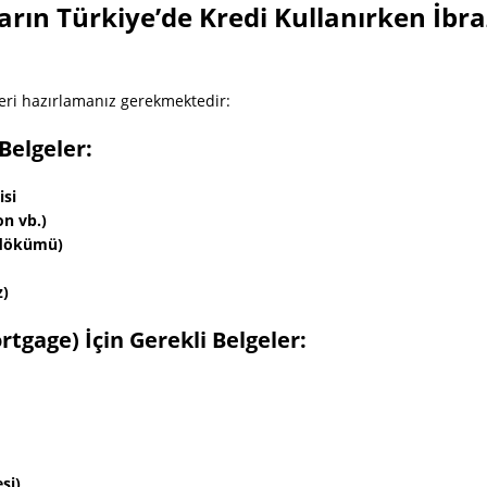
rın Türkiye’de Kredi Kullanırken İbr
eri hazırlamanız gerekmektedir:
 Belgeler:
isi
on vb.)
ş dökümü)
z)
rtgage) İçin Gerekli Belgeler:
si)