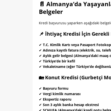
📄 Almanya’da Yaşayanla
Belgeler
Kredi başvurusu yaparken aşağıdaki belgel
📌 İhtiyaç Kredisi İçin Gerekli
✔
T.C. Kimlik Kartı veya Pasaport Fotokop
✔
Adınıza kayıtlı fatura (elektrik, su, telef
✔
Aylık gelir belgesi (Almanya’daki maa
✔
Türkiye’de bir kefil
✔
Vekaletname (eğer Türkiye’de değilseni
🏡 Konut Kredisi (Gurbetçi Mo
✔
Başvuru formu
✔
Vergi kimlik numarası
✔
Ekspertiz raporu
✔
Son 3 aylık banka hesap ekstresi
✔
SCHUFA (Almanya’daki kredi notu belge