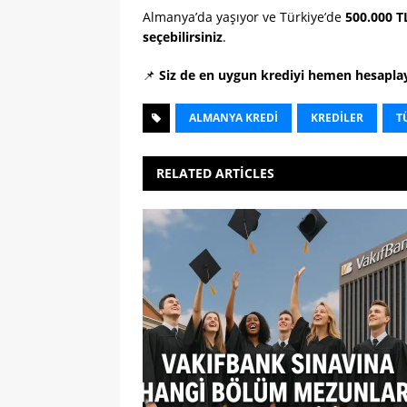
Almanya’da yaşıyor ve Türkiye’de
500.000 T
seçebilirsiniz
.
📌
Siz de en uygun krediyi hemen hesapla
ALMANYA KREDI
KREDILER
T
RELATED ARTICLES