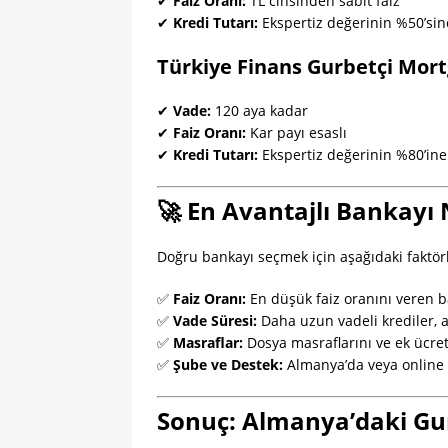
✔
Faiz Oranı:
TL cinsinden sabit faiz
✔
Kredi Tutarı:
Ekspertiz değerinin %50’sin
Türkiye Finans Gurbetçi Mor
✔
Vade:
120 aya kadar
✔
Faiz Oranı:
Kar payı esaslı
✔
Kredi Tutarı:
Ekspertiz değerinin %80’ine
🚀 En Avantajlı Bankayı 
Doğru bankayı seçmek için aşağıdaki faktö
✅
Faiz Oranı:
En düşük faiz oranını veren b
✅
Vade Süresi:
Daha uzun vadeli krediler, ay
✅
Masraflar:
Dosya masraflarını ve ek ücretl
✅
Şube ve Destek:
Almanya’da veya online 
Sonuç: Almanya’daki Gurb