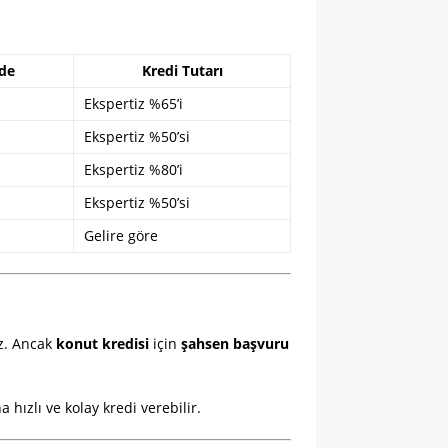
de
Kredi Tutarı
Ekspertiz %65’i
Ekspertiz %50’si
Ekspertiz %80’i
Ekspertiz %50’si
Gelire göre
iz. Ancak
konut kredisi
için
şahsen başvuru
 hızlı ve kolay kredi verebilir.