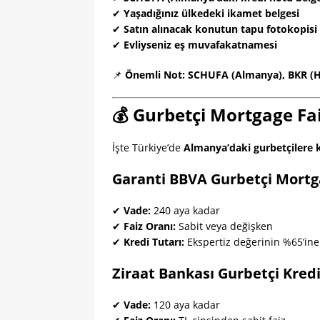
✔
Yaşadığınız ülkedeki ikamet belgesi
✔
Satın alınacak konutun tapu fotokopisi
✔
Evliyseniz eş muvafakatnamesi
📌
Önemli Not:
SCHUFA (Almanya), BKR (Holl
💰 Gurbetçi Mortgage Fai
İşte Türkiye’de
Almanya’daki gurbetçilere k
Garanti BBVA Gurbetçi Mort
✔
Vade:
240 aya kadar
✔
Faiz Oranı:
Sabit veya değişken
✔
Kredi Tutarı:
Ekspertiz değerinin %65’ine
Ziraat Bankası Gurbetçi Kredi
✔
Vade:
120 aya kadar