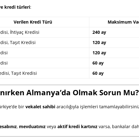
e kredi türleri
:
Verilen Kredi Türü
Maksimum Va
isi, İhtiyaç Kredisi
240 ay
isi, Taşıt Kredisi
120 ay
disi
120 ay
disi
60 ay
edisi, Taşıt Kredisi
60 ay
llanırken Almanya’da Olmak Sorun Mu?
ürkiye’de bir
vekalet sahibi
aracılığıyla işlemleri tamamlayabilirsin
esabınız
,
mevduatınız
veya
aktif kredi kartınız
varsa, bankalar daha