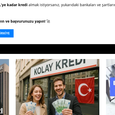
L’ye kadar kredi
almak istiyorsanız, yukarıdaki bankaları ve şartlar
yın ve başvurunuzu yapın!
🚀
ÜRKIYE