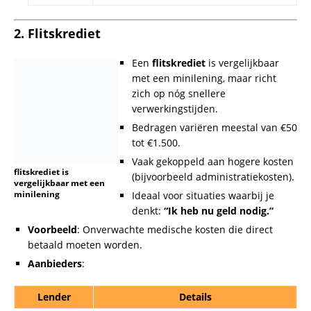
goedkeuring.
Minilening.be
Snelle flitskredieten met minimale
documentatie.
3. Persoonlijke Lening
Een persoonlijke lening is een
middelgrote tot grote lening met
vaste maandelijkse aflossingen.
persoonlijke lening van
5000 euro
Bedragen variëren van €1.000 tot
€75.000, afhankelijk van de
aanbieder.
Vereist vaak een kredietcontrole (BKR).
Ideaal voor grotere financiële behoeften, zoals een
lening
van 5000 euro
.
Voorbeeld
: Het financieren van een grote aankoop of
consolidatie van schulden.
Aanbieders
: