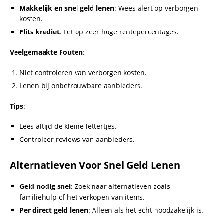
Conclusie
5000 euro lenen binnen 10 minuten op rekening
is mogelijk
met de juiste planning en betrouwbare aanbieders.
Onthoud echter altijd: verantwoord lenen is essentieel om
financiële problemen te voorkomen. Kies verstandig en lees
de voorwaarden zorgvuldig.
inhoud
:
snel geld lenen binnen 10
5000 euro lenen
minuten op rekening
5000 euro lenen binnen 10
geld lenen binnen 1 uur
minuten op rekening
op je rekening
geld lenen snel
snel geld lenen binnen 10
minuten zonder bkr
lening binnen 10 minuten
snel een lening
op rekening