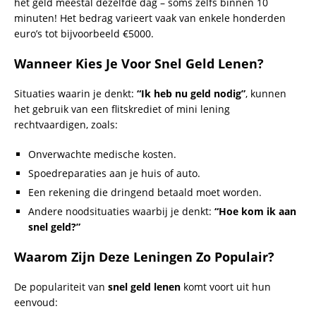
Geen uitgebreide kredietcontroles, zoals bij BKR. ✅
Snelle verwerking – binnen enkele minuten of uren. ✅
Ideaal voor mensen met een minder stabiele financiële
situatie. ✅
Hoewel deze leningen een geweldige oplossing kunnen
bieden in een noodsituatie, is het belangrijk om voorzichtig
en verantwoordelijk te lenen. Hoge kosten en korte
terugbetalingstermijnen kunnen namelijk tot extra
financiële druk leiden.
Hieronder vindt u een overzicht van kredietverstrekkers in
Nederland die snelle leningen aanbieden:
Kredietverstrekker
Details
Saldodipje
Biedt minileningen tot €1.800
zonder BKR-toetsing. Het
aanvraagproces is eenvoudig en