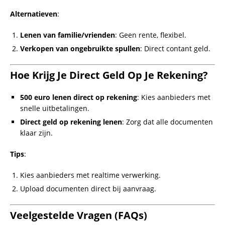
lening van 5000 euro
geld lenen binnen 1 uur
op je rekening zonder bkr
500 euro lenen direct op
flitskrediet
rekening
snelle lening
ik heb nu geld nodig
mini lening snel
flits krediet
10 duizend euro lenen
hoe kom ik snel aan geld
lening 2500 euro
online geld lenen direct op
rekening
FLITSKREDIET
GELD LENEN
MINI LENING
NEDERLAND
RELATED ARTICLES