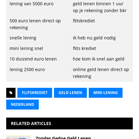
Slovensko
Slovenija
Magyarország
Hrvatska
Türkiye
ABOUT US
PRIVACY POLICY
CONTACT US
Copyright © 2026 | Credities | www.credities.com