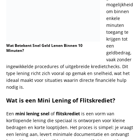
het geld meestal dezelfde dag – soms zelfs binnen 10
minuten! Het bedrag varieert vaak van enkele honderden
euro’s tot bijvoorbeeld €5000.
Wanneer Kies Je Voor Snel Geld Lenen?
Situaties waarin je denkt:
“Ik heb nu geld nodig”
, kunnen
het gebruik van een flitskrediet of mini lening
rechtvaardigen, zoals:
Onverwachte medische kosten.
Spoedreparaties aan je huis of auto.
Een rekening die dringend betaald moet worden.
Andere noodsituaties waarbij je denkt:
“Hoe kom ik aan
snel geld?”
Waarom Zijn Deze Leningen Zo Populair?
De populariteit van
snel geld lenen
komt voort uit hun
eenvoud: