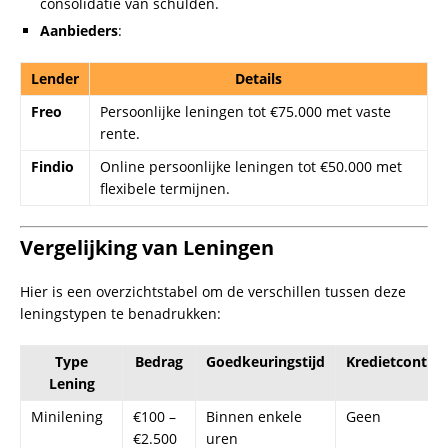
€1.500
Persoonlijke
€1.000
1 – 3 dagen
Ja
Lening
–
€75.000
Welke Lening Past Bij Jou?
Het type lening dat het beste bij jou past, hangt af van je
behoeften en financiële situatie. Als je snel een klein bedrag
nodig hebt, is een
mini lening snel
of een
flitskrediet
ideaal. Voor grotere bedragen, zoals een
lening van 5000
euro
, is een persoonlijke lening vaak een betere keuze.
Zorg ervoor dat je de kosten, voorwaarden en
terugbetalingstermijnen zorgvuldig overweegt voordat je
een lening afsluit.
Hoe Werkt 5000 Euro Lenen Binnen 10