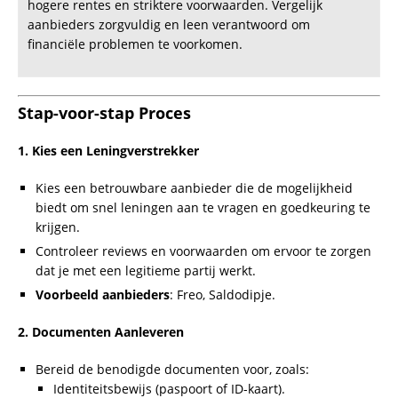
Dien deze documenten in via het online platform van de
kredietverstrekker.
3. Goedkeuring en Overboeking
Zodra de documenten zijn gecontroleerd en
goedgekeurd, ontvang je een bevestiging van de lening.
Bij snelle aanbieders wordt het bedrag meestal direct
overgemaakt naar je rekening (
online geld lenen direct
op rekening
).
Tijd tot ontvangst
: Vaak binnen enkele uren, afhankelijk
van de snelheid van de aanbieder.
Flowchart: Hoe Werkt Het?
Hier is een visuele weergave van het proces om
5000 euro
lenen
te vereenvoudigen:
1️⃣
Kies een kredietverstrekker