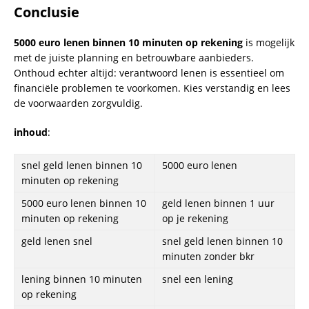
About Us
Privacy Policy
Contact Us
Deutschland
Nederland
France
Danmark
Eesti
Sverige
Latvija
Česká
UK
New Zealand
Italia