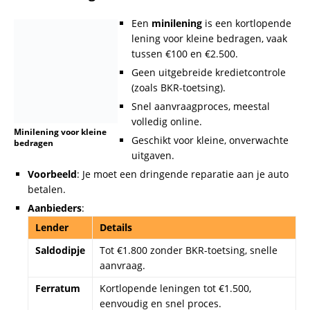
2. Flitskrediet
Een
flitskrediet
is vergelijkbaar
met een minilening, maar richt
zich op nóg snellere
verwerkingstijden.
flitskrediet is
vergelijkbaar met een
Bedragen variëren meestal van €50
minilening
tot €1.500.
Vaak gekoppeld aan hogere kosten
(bijvoorbeeld administratiekosten).
Ideaal voor situaties waarbij je denkt:
“Ik heb nu geld
nodig.”
Voorbeeld
: Onverwachte medische kosten die direct
betaald moeten worden.
Aanbieders
:
Lender
Details
Cashper
Flitskredieten tot €1.500 met directe