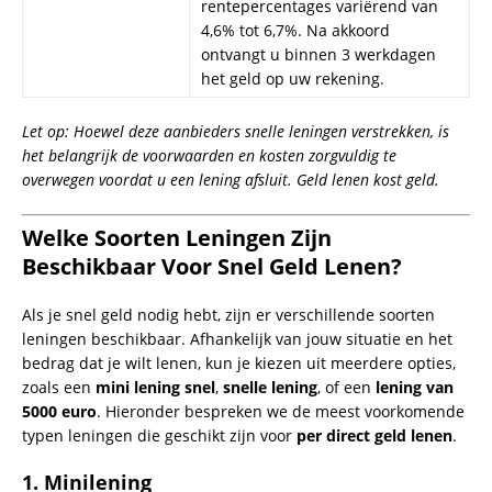
1. Minilening
Een
minilening
is een kortlopende
lening voor kleine bedragen, vaak
tussen €100 en €2.500.
Minilening voor kleine
bedragen
Geen uitgebreide kredietcontrole
(zoals BKR-toetsing).
Snel aanvraagproces, meestal volledig online.
Geschikt voor kleine, onverwachte uitgaven.
Voorbeeld
: Je moet een dringende reparatie aan je auto
betalen.
Aanbieders
:
Lender
Details
Saldodipje
Tot €1.800 zonder BKR-toetsing, snelle
aanvraag.
Ferratum
Kortlopende leningen tot €1.500,
eenvoudig en snel proces.