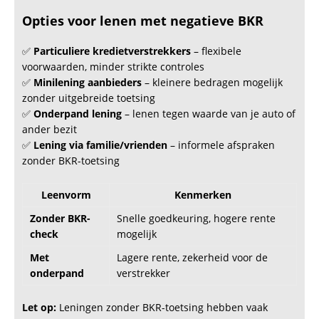
financiële problemen te voorkomen.
Stap-voor-stap Proces
1. Kies een Leningverstrekker
Kies een betrouwbare aanbieder die de mogelijkheid
biedt om snel leningen aan te vragen en goedkeuring te
krijgen.
Controleer reviews en voorwaarden om ervoor te zorgen
dat je met een legitieme partij werkt.
Voorbeeld aanbieders
: Freo, Saldodipje.
2. Documenten Aanleveren
Bereid de benodigde documenten voor, zoals:
Identiteitsbewijs (paspoort of ID-kaart).
Bewijs van inkomen (loonstrook of bankafschrift).
Bewijs van adres (zoals een energierekening).