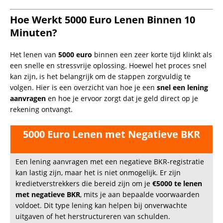
✅
Particuliere kredietverstrekkers
– flexibele
voorwaarden, minder strikte controles
✅
Minilening aanbieders
– kleinere bedragen mogelijk
zonder uitgebreide toetsing
✅
Onderpand lening
– lenen tegen waarde van je auto of
ander bezit
✅
Lening via familie/vrienden
– informele afspraken
zonder BKR-toetsing
Leenvorm
Kenmerken
Zonder BKR-
Snelle goedkeuring, hogere rente
check
mogelijk
Met
Lagere rente, zekerheid voor de
onderpand
verstrekker
Let op:
Leningen zonder BKR-toetsing hebben vaak
hogere rentes en striktere voorwaarden. Vergelijk
aanbieders zorgvuldig en leen verantwoord om