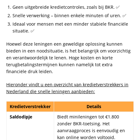
kan online worden voltooid.
Lender & Spender
Biedt persoonlijke leningen van
€5.000 tot €25.000 met een
looptijd van 2 tot 5 jaar.
Aanvragen worden bij BKR
getoetst; geen mogelijkheid bij
negatieve BKR-registratie.
Santander
Verstrekt leningen van €1.500 tot
€50.000 met een looptijd tot 10
jaar. Na goedkeuring staat het
geld binnen 2 werkdagen op uw
rekening.
Freo
Biedt persoonlijke leningen en
doorlopende kredieten van €5.000
tot €75.000 met rentepercentages
tussen 3,9% en 6,5%. Na
goedkeuring staat het geld binnen
1 tot 4 werkdagen op uw rekening.