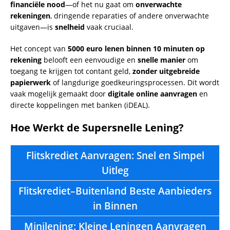
financiële nood
—of het nu gaat om
onverwachte
rekeningen
, dringende reparaties of andere onverwachte
uitgaven—is
snelheid
vaak cruciaal.
Het concept van
5000 euro lenen binnen 10 minuten op
rekening
belooft een eenvoudige en
snelle manier
om
toegang te krijgen tot contant geld,
zonder uitgebreide
papierwerk
of langdurige goedkeuringsprocessen. Dit wordt
vaak mogelijk gemaakt door
digitale online aanvragen
en
directe koppelingen met banken (iDEAL).
Hoe Werkt de Supersnelle Lening?
Flitskrediet Aanvragen: Snel en Simpel
Uitleg
Flitskrediet–Buitenland Beste Aanbieders
in Binnen
Minilening: Kleine Leningen Aanvragen