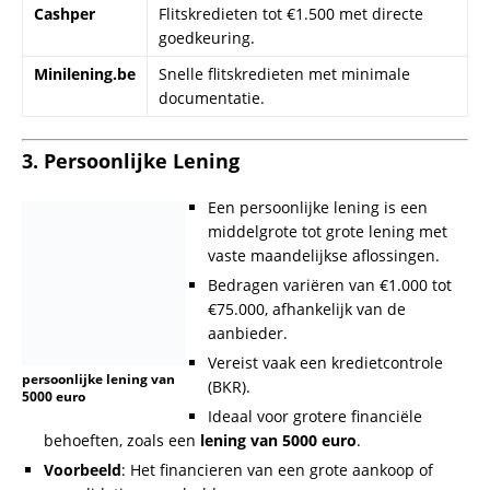
Lender
Details
Freo
Persoonlijke leningen tot €75.000 met vaste
rente.
Findio
Online persoonlijke leningen tot €50.000 met
flexibele termijnen.
Vergelijking van Leningen
Hier is een overzichtstabel om de verschillen tussen deze
leningstypen te benadrukken:
Type
Bedrag
Goedkeuringstijd
Kredietcontrol
Lening
Minilening
€100 –
Binnen enkele
Geen
€2.500
uren
Flitskrediet
€50 –
Binnen minuten
Geen