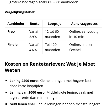
Alternatieven
:
Lenen van familie/vrienden
: Geen rente, flexibel.
Verkopen van ongebruikte spullen
: Direct contant geld.
Hoe Krijg Je Direct Geld Op Je Rekening?
500 euro lenen direct op rekening
: Kies aanbieders met
snelle uitbetalingen.
Direct geld op rekening lenen
: Zorg dat alle documenten
klaar zijn.
Tips
:
Kies aanbieders met realtime verwerking.
Upload documenten direct bij aanvraag.
Veelgestelde Vragen (FAQs)