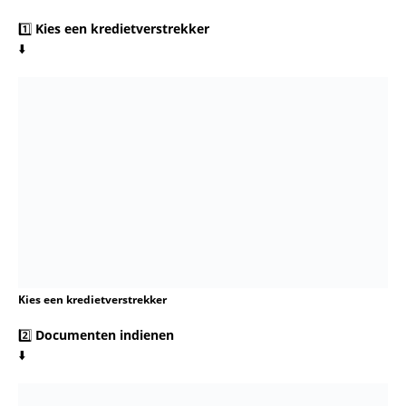
Belangrijke Tips
Controleer altijd de rente en voorwaarden voordat je een
lening aangaat.
Wees voorbereid op eventuele kosten, zoals
administratie- of verwerkingskosten.
Zorg ervoor dat je de lening op tijd kunt terugbetalen om
extra kosten te voorkomen.
Hoe Kom Ik Aan Snel Geld Zonder BKR-
Controle?
Voor mensen met een negatieve BKR-registratie of zonder
tijd voor een kredietcheck, kan
snel geld lenen binnen 10
minuten zonder BKR
een aantrekkelijke optie zijn. Hier lees
je hoe het werkt.
Wat is BKR?