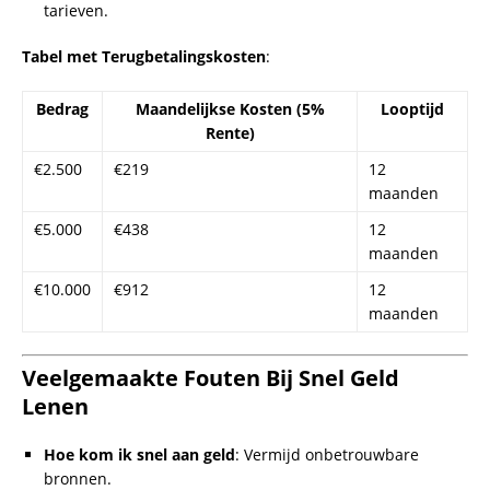
Hoe werkt een mini lening snel?
Een minilening is een kleine lening zonder BKR, met
snelle uitbetaling.
Kan ik 5000 euro lenen zonder BKR-check?
Ja, via aanbieders zoals Saldodipje, maar met hogere
kosten.
Waar kan ik direct geld op rekening lenen?
Aanbieders zoals Ferratum en Cashper bieden snelle
overboekingen.
Wat zijn de kosten voor een snelle lening?
Rente varieert van 4,5% tot 10%, afhankelijk van het
bedrag en de looptijd.
Hoe kom ik snel aan geld zonder gedoe?
Overweeg minileningen, familiehulp, of het verkopen
van items.