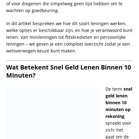
Wat Betekent Snel Geld Lenen Binnen 10
Minuten?
De term
snel
geld lenen
binnen 10
Wat Betekent Snel Geld Lenen Binnen 10
minuten op
Minuten?
rekening
spreekt voor zich: het gaat om de mogelijkheid om binnen
enkele minuten toegang te krijgen tot een geldbedrag, vaak
zonder ingewikkelde procedures of uitgebreide
kredietchecks. Dit type lening richt zich vooral op gemak en
snelheid, wat het ideaal maakt voor situaties waarin directe
financiële hulp nodig is.
Wat is een Mini Lening of Flitskrediet?
Een
mini lening snel
of
flitskrediet
is een vorm van
kortlopende lening die speciaal is ontworpen voor kleine
bedragen en korte looptijden. Het proces is simpel: je vraagt
een lening aan, levert minimale documentatie en ontvangt