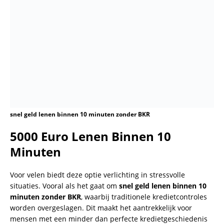
snel geld lenen binnen 10 minuten zonder BKR
5000 Euro Lenen Binnen 10
Minuten
Voor velen biedt deze optie verlichting in stressvolle
situaties. Vooral als het gaat om
snel geld lenen binnen 10
minuten zonder BKR
, waarbij traditionele kredietcontroles
worden overgeslagen. Dit maakt het aantrekkelijk voor
mensen met een minder dan perfecte kredietgeschiedenis
of voor diegenen die simpelweg geen tijd hebben om te
wachten op goedkeuring.
In dit artikel bespreken we hoe dit soort leningen werken,
welke opties er beschikbaar zijn, en hoe je verantwoord kunt
lenen. Van minileningen tot flitskredieten en persoonlijke
leningen – we geven je een compleet overzicht zodat je een
weloverwogen keuze kunt maken.