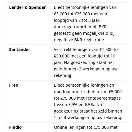
Findio
Online leningen tot €75.000 met
rentepercentages variërend van
4,6% tot 6,7%. Na akkoord
ontvangt u binnen 3 werkdagen
het geld op uw rekening.
Let op: Hoewel deze aanbieders snelle leningen verstrekken, is
het belangrijk de voorwaarden en kosten zorgvuldig te
overwegen voordat u een lening afsluit. Geld lenen kost geld.
Welke Soorten Leningen Zijn
Beschikbaar Voor Snel Geld Lenen?
Als je snel geld nodig hebt, zijn er verschillende soorten
leningen beschikbaar. Afhankelijk van jouw situatie en het
bedrag dat je wilt lenen, kun je kiezen uit meerdere opties,
zoals een
mini lening snel
,
snelle lening
, of een
lening van
5000 euro
. Hieronder bespreken we de meest voorkomende
typen leningen die geschikt zijn voor
per direct geld lenen
.