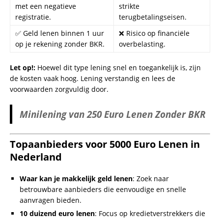
Makkelijk en snel geld lenen
: Wees alert op verborgen
kosten.
Flits krediet
: Let op zeer hoge rentepercentages.
Veelgemaakte Fouten
:
Niet controleren van verborgen kosten.
Lenen bij onbetrouwbare aanbieders.
Tips
:
Lees altijd de kleine lettertjes.
Controleer reviews van aanbieders.
Alternatieven Voor Snel Geld Lenen
Geld nodig snel
: Zoek naar alternatieven zoals
familiehulp of het verkopen van items.
Per direct geld lenen
: Alleen als het echt noodzakelijk is.