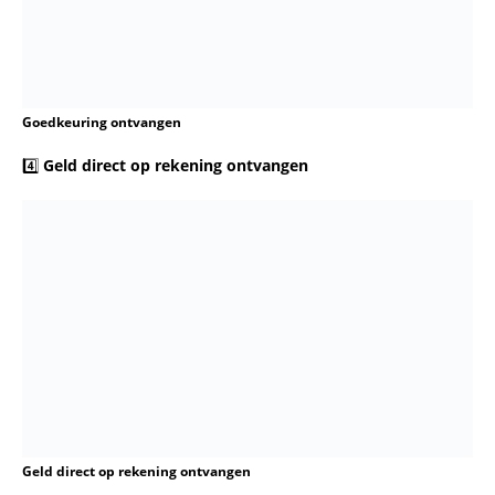
met een negatieve
strikte
registratie.
terugbetalingseisen.
✅ Geld lenen binnen 1 uur
❌ Risico op financiële
op je rekening zonder BKR.
overbelasting.
Let op!:
Hoewel dit type lening snel en toegankelijk is, zijn
de kosten vaak hoog. Lening verstandig en lees de
voorwaarden zorgvuldig door.
Minilening van 250 Euro Lenen Zonder BKR
Topaanbieders voor 5000 Euro Lenen in
Nederland
Waar kan je makkelijk geld lenen
: Zoek naar
betrouwbare aanbieders die eenvoudige en snelle
aanvragen bieden.
10 duizend euro lenen
: Focus op kredietverstrekkers die