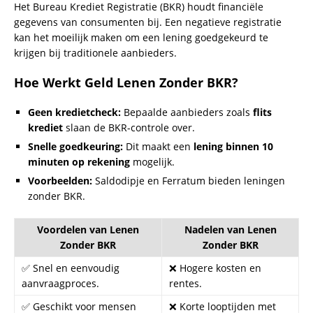
tarieven.
Tabel met Terugbetalingskosten
:
Bedrag
Maandelijkse Kosten (5%
Looptijd
Rente)
€2.500
€219
12
maanden
€5.000
€438
12
maanden
€10.000
€912
12
maanden
Veelgemaakte Fouten Bij Snel Geld
Lenen
Hoe kom ik snel aan geld
: Vermijd onbetrouwbare
bronnen.