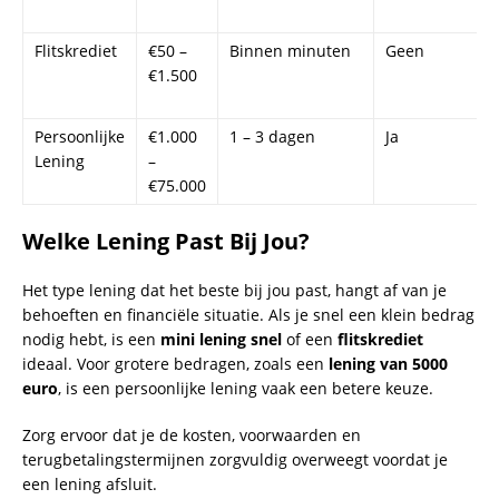
Minuten?
Het lenen van
5000 euro
binnen een zeer korte tijd klinkt als
een snelle en stressvrije oplossing. Hoewel het proces snel
kan zijn, is het belangrijk om de stappen zorgvuldig te
volgen. Hier is een overzicht van hoe je een
snel een lening
aanvragen
en hoe je ervoor zorgt dat je geld direct op je
rekening ontvangt.
5000 Euro Lenen met Negatieve BKR
Een lening aanvragen met een negatieve BKR-registratie
kan lastig zijn, maar het is niet onmogelijk. Er zijn
kredietverstrekkers die bereid zijn om je
€5000 te lenen
met negatieve BKR
, mits je aan bepaalde voorwaarden
voldoet. Dit type lening kan helpen bij onverwachte
uitgaven of het herstructureren van schulden.
Opties voor lenen met negatieve BKR