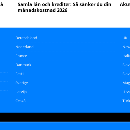
Så
Samla lån och krediter: Så sänker du din
Akut
månadskostnad 2026
Deutschland
UK
Nederland
New
France
Itali
Danmark
Slo
Eesti
Slov
Sverige
Mag
Latvija
Hrv
Česká
Türk