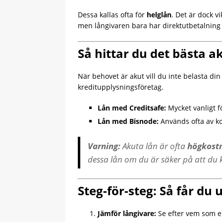
Dessa kallas ofta för
helglån
. Det är dock vi
men långivaren bara har direktutbetalning 
Så hittar du det bästa a
När behovet är akut vill du inte belasta di
kreditupplysningsföretag.
Lån med Creditsafe:
Mycket vanligt f
Lån med Bisnode:
Används ofta av ko
Varning:
Akuta lån är ofta
högkostn
dessa lån om du är säker på att du ka
Steg-för-steg: Så får du
Jämför långivare:
Se efter vem som erb