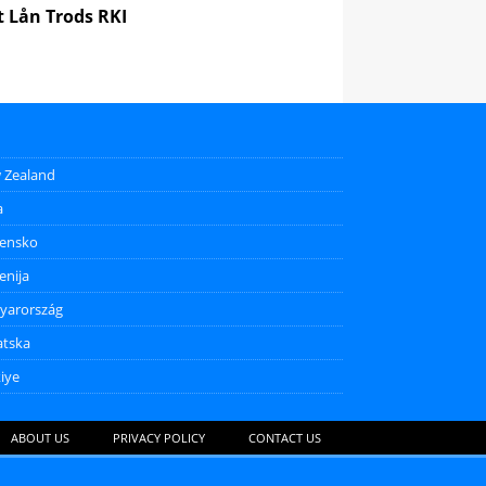
 Lån Trods RKI
 Zealand
a
vensko
enija
yarország
atska
iye
ABOUT US
PRIVACY POLICY
CONTACT US