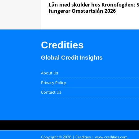
Lån med skulder hos Kronofogden: 
fungerar Omstartslån 2026
Credities
Global Credit Insights
About Us
Privacy Policy
Contact Us
Copyright © 2026 | Credities | www.credities.com