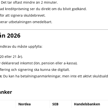
. Det tar oftast mindre än 2 minuter.
ad kreditprövning ser du direkt om du blivit godkänd.
ör att signera skuldebrevet.
verar utbetalningen omedelbart.
lån 2026
undkrav du måste uppfylla:
0 eller 21 år).
eklarerad inkomst (lön, pension eller a-kassa).
ifiering och signering ska kunna ske digitalt.
n:
Du kan ha betalningsanmärkningar, men inte ett aktivt skuldsald
banker
Nordea
SEB
Handelsbanken