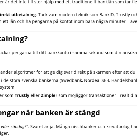
er är det inte till stor hjälp med ett traditionellt banklån som tar f
irekt utbetalning
. Tack vare modern teknik som BankID, Trustly 
m ett lån och ha pengarna på kontot inom bara några minuter – äve
talning?
kickar pengarna till ditt bankkonto i samma sekund som din ansökan
nder algoritmer för att ge dig svar direkt på skärmen efter att du
 i de stora svenska bankerna (Swedbank, Nordea, SEB, Handelsba
 system.
ter som
Trustly
eller
Zimpler
som möjliggör transaktioner i realtid 
Pengar när banken är stängd
 eller söndag?”
. Svaret är ja. Många nischbanker och kreditbolag h
lger.