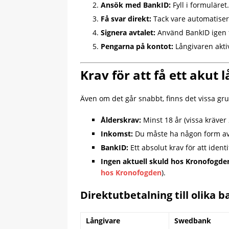
Ansök med BankID:
Fyll i formuläret
Få svar direkt:
Tack vare automatiser
Signera avtalet:
Använd BankID igen f
Pengarna på kontot:
Långivaren akti
Krav för att få ett akut 
Även om det går snabbt, finns det vissa gr
Ålderskrav:
Minst 18 år (vissa kräver 2
Inkomst:
Du måste ha någon form av d
BankID:
Ett absolut krav för att ident
Ingen aktuell skuld hos Kronofogde
hos Kronofogden
).
Direktutbetalning till olika 
Långivare
Swedbank