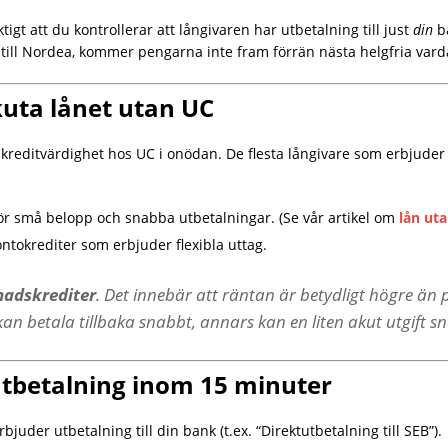
ktigt att du kontrollerar att långivaren har utbetalning till just
din
b
till Nordea, kommer pengarna inte fram förrän nästa helgfria vard
kuta lånet utan UC
n kreditvärdighet hos UC i onödan. De flesta långivare som erbjuder
ör små belopp och snabba utbetalningar. (Se vår artikel om
lån ut
ntokrediter som erbjuder flexibla uttag.
adskrediter
. Det innebär att räntan är betydligt högre än 
n betala tillbaka snabbt, annars kan en liten akut utgift sna
 utbetalning inom 15 minuter
juder utbetalning till din bank (t.ex. “Direktutbetalning till SEB”).