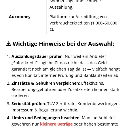
Sofortzusage und schnelle
Auszahlung.
Auxmoney
Plattform zur Vermittlung von
Verbraucherkrediten (1.000–50.000
€).
⚠️
Wichtige Hinweise bei der Auswahl:
Auszahlungsdauer prüfen
: Nur weil ein Anbieter
„Sofortkredit“ sagt, heißt das nicht, dass das Geld
garantiert noch am gleichen Tag da ist — vielfach hängt
es von Bonität, interner Prüfung und Banklaufzeiten ab.
Zinssätze & Gebühren vergleichen
: Effektivzins,
Bearbeitungsgebühren oder Zusatzkosten können stark
variieren.
Seriosität prüfen
: TÜV-Zertifikate, Kundenbewertungen,
Impressum & Regulierung wichtig.
Limits und Bedingungen beachten
: Manche Anbieter
gewähren nur
kleinere Beträge
oder haben bestimmte