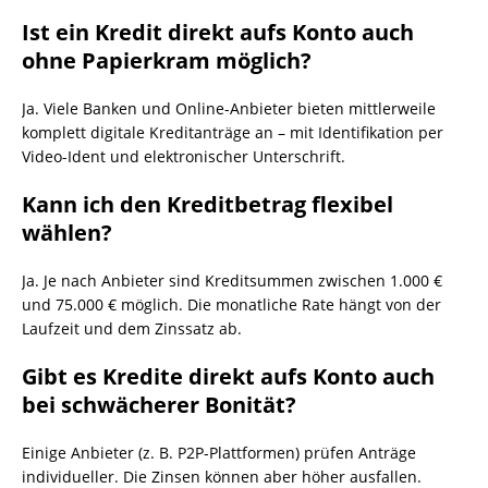
Ist ein Kredit direkt aufs Konto auch
ohne Papierkram möglich?
Ja. Viele Banken und Online-Anbieter bieten mittlerweile
komplett digitale Kreditanträge an – mit Identifikation per
Video-Ident und elektronischer Unterschrift.
Kann ich den Kreditbetrag flexibel
wählen?
Ja. Je nach Anbieter sind Kreditsummen zwischen 1.000 €
und 75.000 € möglich. Die monatliche Rate hängt von der
Laufzeit und dem Zinssatz ab.
Gibt es Kredite direkt aufs Konto auch
bei schwächerer Bonität?
Einige Anbieter (z. B. P2P-Plattformen) prüfen Anträge
individueller. Die Zinsen können aber höher ausfallen.