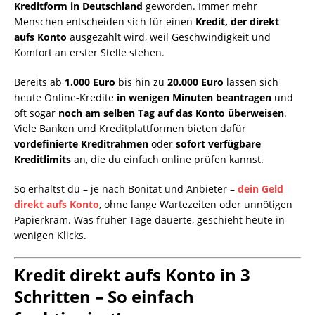
Kreditform in Deutschland
geworden. Immer mehr
Menschen entscheiden sich für einen
Kredit, der direkt
aufs Konto
ausgezahlt wird, weil Geschwindigkeit und
Komfort an erster Stelle stehen.
Bereits ab
1.000 Euro
bis hin zu
20.000 Euro
lassen sich
heute Online-Kredite
in wenigen Minuten beantragen
und
oft sogar
noch am selben Tag auf das Konto überweisen
.
Viele Banken und Kreditplattformen bieten dafür
vordefinierte Kreditrahmen
oder
sofort verfügbare
Kreditlimits
an, die du einfach online prüfen kannst.
So erhältst du – je nach Bonität und Anbieter –
dein Geld
direkt aufs Konto
, ohne lange Wartezeiten oder unnötigen
Papierkram. Was früher Tage dauerte, geschieht heute in
wenigen Klicks.
Kredit direkt aufs Konto in 3
Schritten – So einfach