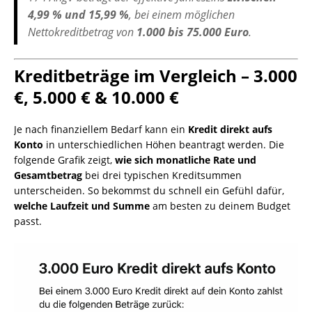
4,99 % und 15,99 %
, bei einem möglichen
Nettokreditbetrag von
1.000 bis 75.000 Euro
.
Kreditbeträge im Vergleich – 3.000
€, 5.000 € & 10.000 €
Je nach finanziellem Bedarf kann ein
Kredit direkt aufs
Konto
in unterschiedlichen Höhen beantragt werden. Die
folgende Grafik zeigt,
wie sich monatliche Rate und
Gesamtbetrag
bei drei typischen Kreditsummen
unterscheiden. So bekommst du schnell ein Gefühl dafür,
welche Laufzeit und Summe
am besten zu deinem Budget
passt.