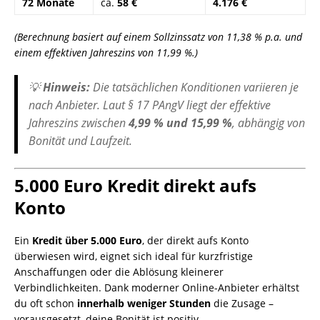
72 Monate
ca.
58 €
4.176 €
(Berechnung basiert auf einem Sollzinssatz von 11,38 % p.a. und
einem effektiven Jahreszins von 11,99 %.)
💡
Hinweis:
Die tatsächlichen Konditionen variieren je
nach Anbieter. Laut § 17 PAngV liegt der effektive
Jahreszins zwischen
4,99 % und 15,99 %
, abhängig von
Bonität und Laufzeit.
5.000 Euro Kredit direkt aufs
Konto
Ein
Kredit über 5.000 Euro
, der direkt aufs Konto
überwiesen wird, eignet sich ideal für kurzfristige
Anschaffungen oder die Ablösung kleinerer
Verbindlichkeiten. Dank moderner Online-Anbieter erhältst
du oft schon
innerhalb weniger Stunden
die Zusage –
vorausgesetzt, deine Bonität ist positiv.