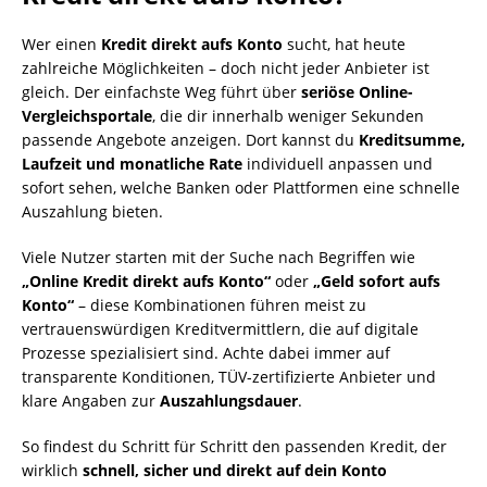
Wer einen
Kredit direkt aufs Konto
sucht, hat heute
zahlreiche Möglichkeiten – doch nicht jeder Anbieter ist
gleich. Der einfachste Weg führt über
seriöse Online-
Vergleichsportale
, die dir innerhalb weniger Sekunden
passende Angebote anzeigen. Dort kannst du
Kreditsumme,
Laufzeit und monatliche Rate
individuell anpassen und
sofort sehen, welche Banken oder Plattformen eine schnelle
Auszahlung bieten.
Viele Nutzer starten mit der Suche nach Begriffen wie
„Online Kredit direkt aufs Konto“
oder
„Geld sofort aufs
Konto“
– diese Kombinationen führen meist zu
vertrauenswürdigen Kreditvermittlern, die auf digitale
Prozesse spezialisiert sind. Achte dabei immer auf
transparente Konditionen, TÜV-zertifizierte Anbieter und
klare Angaben zur
Auszahlungsdauer
.
So findest du Schritt für Schritt den passenden Kredit, der
wirklich
schnell, sicher und direkt auf dein Konto