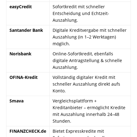
easyCredit
Sofortkredit mit schneller
Entscheidung und Echtzeit-
Auszahlung.
Santander Bank
Digitale Kreditvergabe mit schneller
Auszahlung (in 1–2 Werktagen)
möglich.
Norisbank
Online-Sofortkredit, ebenfalls
digitale Antragstellung & schnelle
Auszahlung.
OFINA-Kredit
Vollständig digitaler Kredit mit
schneller Auszahlung direkt aufs
Konto.
Smava
Vergleichsplattform +
Kreditanbieter – ermöglicht Kredite
mit Auszahlung innerhalb 24–48
Stunden.
FINANZCHECK.de
Bietet Expresskredite mit