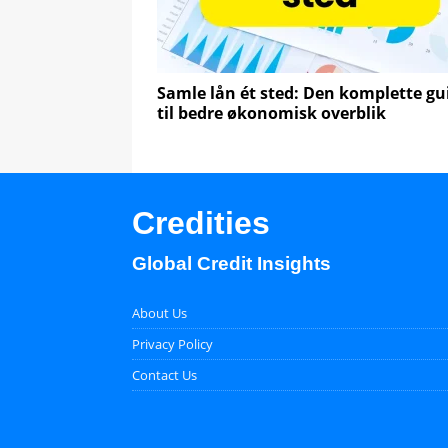
Samle lån ét sted: Den komplette gu
til bedre økonomisk overblik
Credities
Global Credit Insights
About Us
Privacy Policy
Contact Us