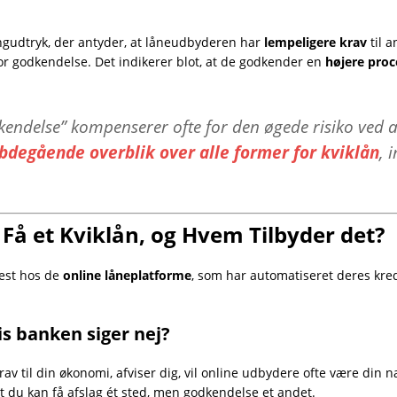
ngudtryk, der antyder, at låneudbyderen har
lempeligere krav
til a
or godkendelse. Det indikerer blot, at de godkender en
højere proc
endelse” kompenserer ofte for den øgede risiko ved
bdegående overblik over alle former for kviklån
, 
Få et Kviklån, og Hvem Tilbyder det?
jest hos de
online låneplatforme
, som har automatiseret deres kred
s banken siger nej?
rav til din økonomi, afviser dig, vil online udbydere ofte være din
 at du kan få afslag ét sted, men godkendelse et andet.