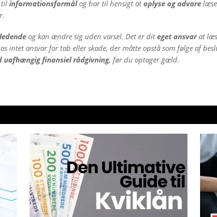
til
informationsformål
og har til hensigt at
oplyse og advare
læser
r.
jledende
og kan ændre sig uden varsel. Det er dit
eget ansvar
at læs
os intet ansvar for tab eller skade, der måtte opstå som følge af bes
d uafhængig finansiel rådgivning
, før du optager gæld.