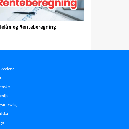
elån og Renteberegning
 Zealand
a
vensko
enija
yarország
atska
iye