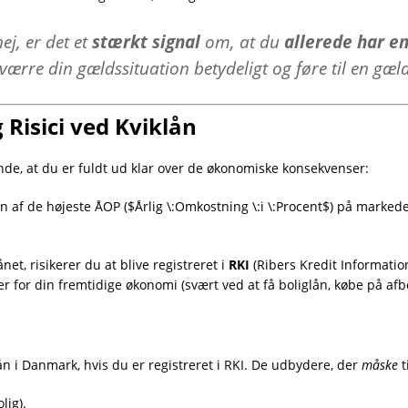
ej, er det et
stærkt signal
om, at du
allerede har e
værre din gældssituation betydeligt og føre til en gæld
 Risici ved Kviklån
nde, at du er fuldt ud klar over de økonomiske konsekvenser:
n af de højeste ÅOP (
$Årlig \:Omkostning \:i \:Procent$
) på markede
net, risikerer du at blive registreret i
RKI
(Ribers Kredit Information
er for din fremtidige økonomi (svært ved at få boliglån, købe på afb
lån i Danmark, hvis du er registreret i RKI. De udbydere, der
måske
t
olig).