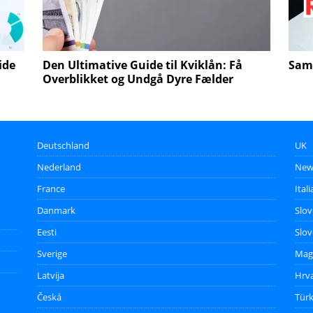
ide
Den Ultimative Guide til Kviklån: Få
Saml
Overblikket og Undgå Dyre Fælder
Deutschland
UK
Nederland
New
France
Itali
Danmark
Slo
Eesti
Slov
Sverige
Mag
Latvija
Hrv
Česká
Türk