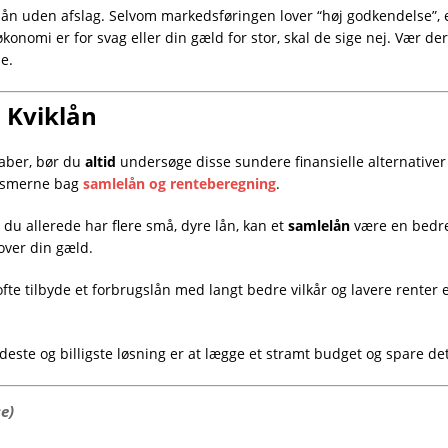
lån uden afslag. Selvom markedsføringen lover “høj godkendelse”, 
 økonomi er for svag eller din gæld for stor, skal de sige nej. Vær d
e.
l Kviklån
kaber, bør du
altid
undersøge disse sundere finansielle alternativer 
anismerne bag
samlelån og renteberegning
.
 du allerede har flere små, dyre lån, kan et
samlelån
være en bedre 
over din gæld.
te tilbyde et forbrugslån med langt bedre vilkår og lavere renter
este og billigste løsning er at lægge et stramt budget og spare d
se)