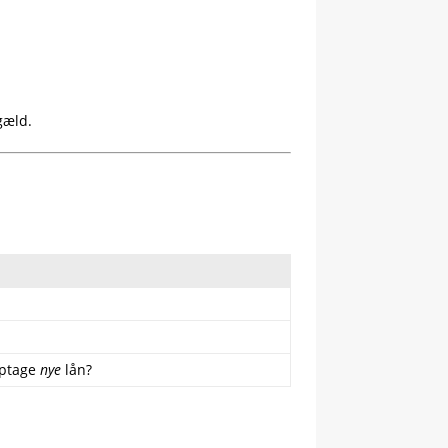
gæld.
optage
nye
lån?