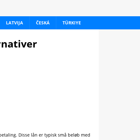
LATVIJA
ČESKÁ
TÜRKIYE
rnativer
etaling. Disse lån er typisk små beløb med