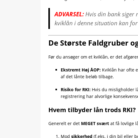
ADVARSEL:
Hvis din bank siger n
kviklån i denne situation kan for
De Største Faldgruber og
Før du ansøger om et kviklån, er det afgøre
Ekstremt Høj ÅOP:
Kviklån har ofte e
af det lånte beløb tilbage.
Risiko for RKI:
Hvis du misligholder lå
registrering har alvorlige konsekvens
Hvem tilbyder lån trods RKI?
Generelt er det
MEGET svært
at få lovlige 
Mod
sikkerhed
(f.eks. i din bil eller b