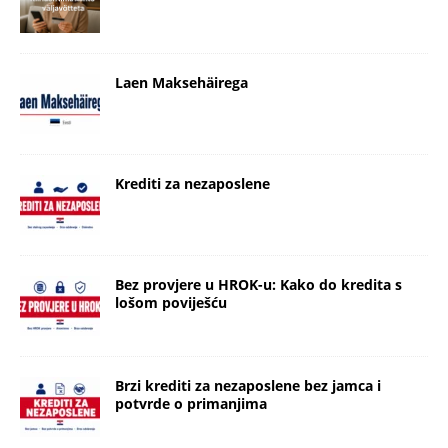
Laen Maksehäirega
Krediti za nezaposlene
Bez provjere u HROK-u: Kako do kredita s
lošom poviješću
Brzi krediti za nezaposlene bez jamca i
potvrde o primanjima