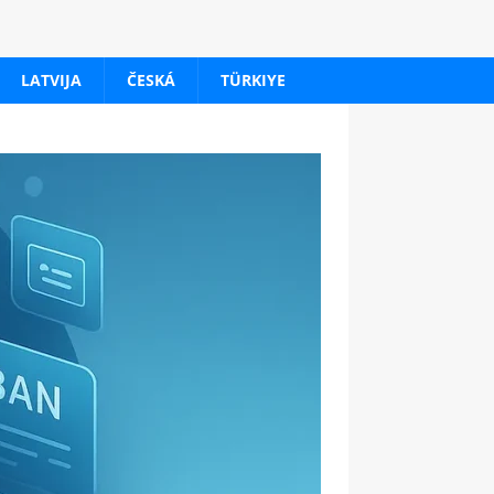
LATVIJA
ČESKÁ
TÜRKIYE