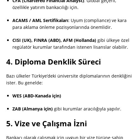
CFA (Chartered Financial Analyst)
: Global geçerli,
özellikle yatırım bankacılığı için.
ACAMS / AML Sertifikaları
: Uyum (compliance) ve kara
para aklama önleme pozisyonlarında önemlidir.
CISI (UK), FINRA (ABD), AFM (Hollanda)
gibi ülkeye özel
regülatör kurumlar tarafından istenen lisanslar olabilir.
4.
Diploma Denklik Süreci
Bazı ülkeler Türkiye’deki üniversite diplomalarının denkliğini
ister. Bu genelde:
WES (ABD-Kanada için)
ZAB (Almanya için)
gibi kurumlar aracılığıyla yapılır.
5.
Vize ve Çalışma İzni
Bankacı olarak çalışmak için uygun bir vize türüne sahip